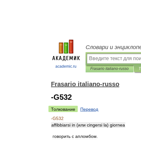
Словари и энциклоп
academic.ru
Frasario italiano-russo
Т
Frasario italiano-russo
-G532
Толкование
Перевод
-
G532
affibbiarsi
in
(
или
cingersi
la
)
giornea
говорить
с
апломбом
.