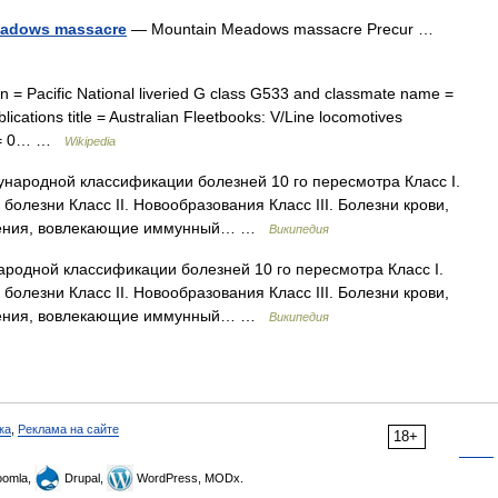
Meadows massacre
— Mountain Meadows massacre Precur …
 = Pacific National liveried G class G533 and classmate name =
ications title = Australian Fleetbooks: V/Line locomotives
bn = 0… …
Wikipedia
народной классификации болезней 10 го пересмотра Класс I.
лезни Класс II. Новообразования Класс III. Болезни крови,
ушения, вовлекающие иммунный… …
Википедия
родной классификации болезней 10 го пересмотра Класс I.
лезни Класс II. Новообразования Класс III. Болезни крови,
ушения, вовлекающие иммунный… …
Википедия
ка
,
Реклама на сайте
18+
omla,
Drupal,
WordPress, MODx.