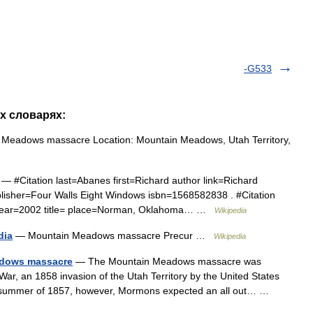
-G533
их словарях:
Meadows massacre Location: Mountain Meadows, Utah Territory,
— #Citation last=Abanes first=Richard author link=Richard
lisher=Four Walls Eight Windows isbn=1568582838 . #Citation
ley year=2002 title= place=Norman, Oklahoma… …
Wikipedia
dia
— Mountain Meadows massacre Precur …
Wikipedia
adows massacre
— The Mountain Meadows massacre was
 War, an 1858 invasion of the Utah Territory by the United States
e summer of 1857, however, Mormons expected an all out… …