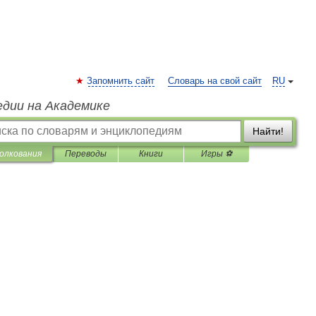
Запомнить сайт
Словарь на свой сайт
RU
едии на Академике
Найти!
олкования
Переводы
Книги
Игры ⚽