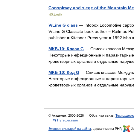
Conspiracy and siege of the Mountain 
Wikipedia
V/Line G class
— Infobox Locomotive caption
V/Line G Classcite book author = Railmac Publ
publisher = Kitchner Press year = 1992 is
МКБ-10: Класс G
— Список классов Между
Некоторые инфекционные и паразитарные бо
кроветворных органов и отдельные нар
МКБ-10: Код G
— Список классов Междуна
Некоторые инфекционные и паразитарные бо
кроветворных органов и отдельные нар
© Академик, 2000-2026
Обратная связь:
Техподдерж
👣 Путешествия
Экспорт словарей на сайты
, сделанные на PHP,
Jo