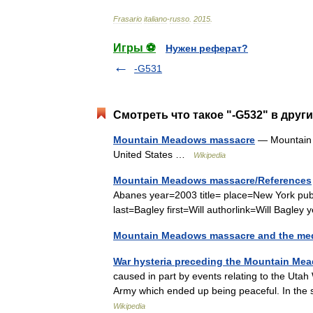
Frasario
italiano
-
russo
.
2015
.
Игры ⚽
Нужен реферат?
-G531
Смотреть что такое "-G532" в друг
Mountain Meadows massacre
— Mountain 
United States …
Wikipedia
Mountain Meadows massacre/References
Abanes year=2003 title= place=New York pub
last=Bagley first=Will authorlink=Will Bag
Mountain Meadows massacre and the me
War hysteria preceding the Mountain Me
caused in part by events relating to the Utah
Army which ended up being peaceful. In th
Wikipedia